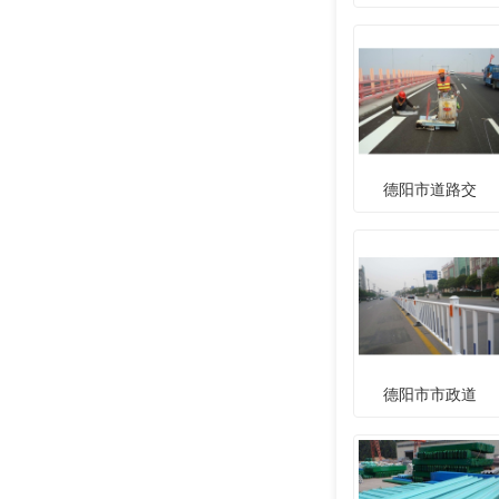
德阳市道路交
德阳市市政道