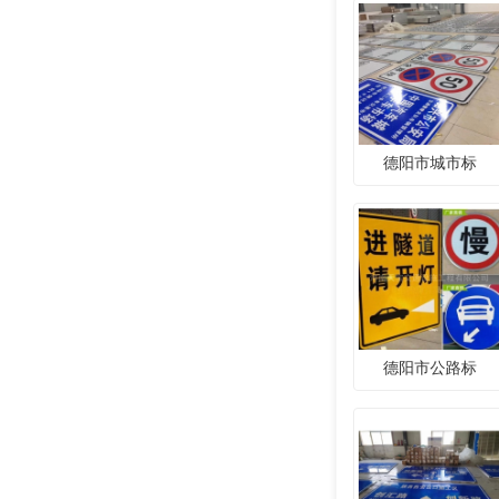
德阳市城市标
德阳市公路标