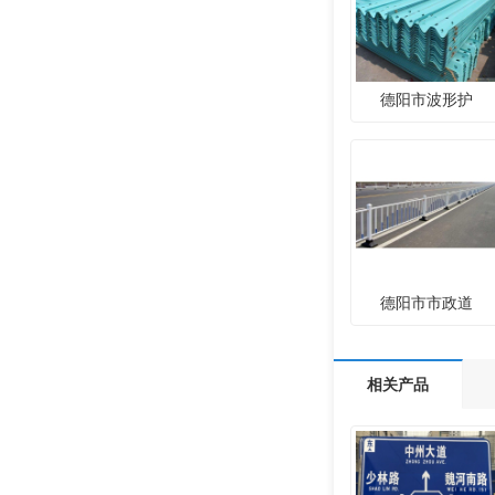
德阳市波形护
德阳市市政道
相关产品