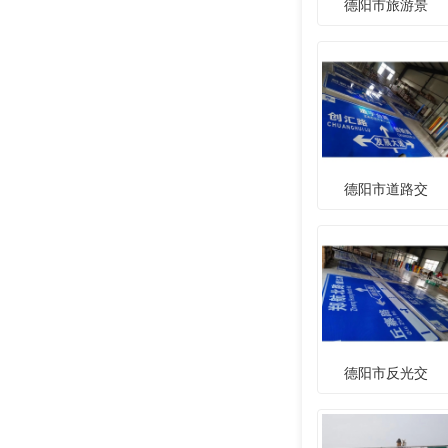
德阳市旅游景
德阳市道路交
德阳市反光交