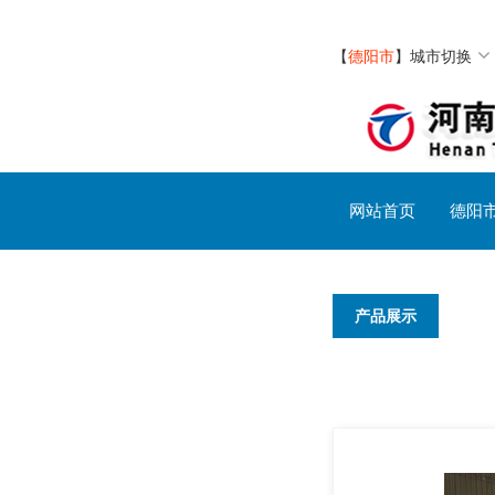
【
德阳市
】
城市切换
网站首页
德阳
产品展示