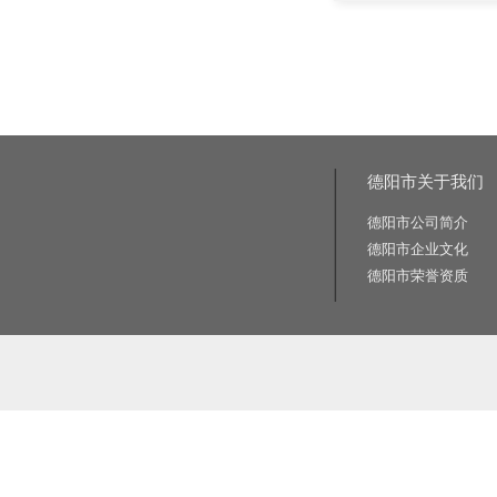
德阳市关于我们
德阳市公司简介
德阳市企业文化
德阳市荣誉资质
相关关键词:交通标志牌厂家|公路标志牌厂家|交通标志杆厂家|公路标志杆厂家|交通标识牌厂家|门
路标牌厂|旅游交通标识牌|旅游景区导识牌|学校交通