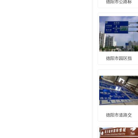
德阳市公路标
德阳市园区指
德阳市道路交