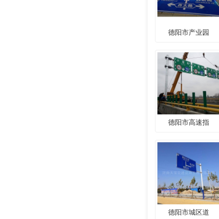
德阳市产业园
德阳市高速指
德阳市城区道