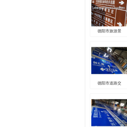
德阳市旅游景
德阳市道路交