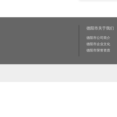
德阳市关于我们
德阳市公司简介
德阳市企业文化
德阳市荣誉资质
相关关键词:交通标志牌厂家|公路标志牌厂家|交通标志杆厂家|公路标志杆厂家|交通标识牌厂家|门
路标牌厂|旅游交通标识牌|旅游景区导识牌|学校交通