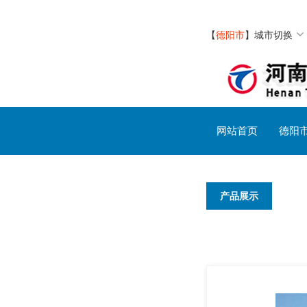
【
德阳市
】
城市切换
网站首页
德阳
产品展示