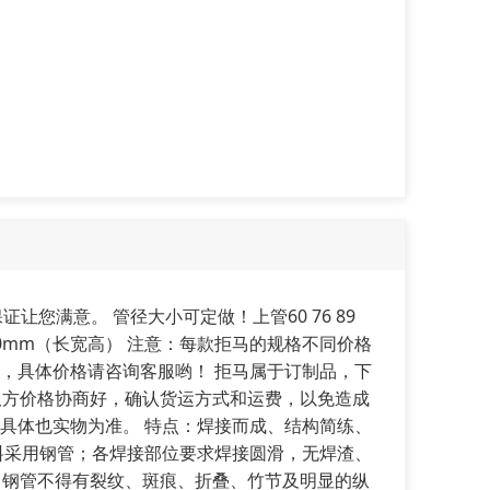
您满意。 管径大小可定做！上管60 76 89
0*1200mm（长宽高） 注意：每款拒马的规格不同价格
，具体价格请咨询客服哟！ 拒马属于订制品，下
双方价格协商好，确认货运方式和运费，以免造成
具体也实物为准。 特点：焊接而成、结构简练、
料采用钢管；各焊接部位要求焊接圆滑，无焊渣、
，钢管不得有裂纹、斑痕、折叠、竹节及明显的纵