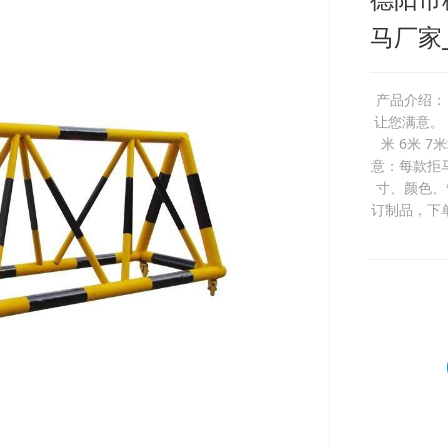
马厂家
产品介绍：
让您满意。 管
米 6米 7
意：每款拒
寸、颜色、
订制品，下