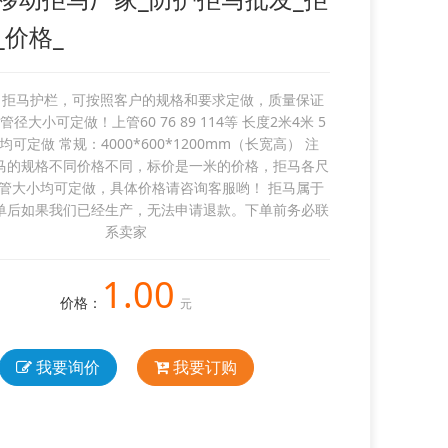
_价格_
 拒马护栏，可按照客户的规格和要求定做，质量保证
径大小可定做！上管60 76 89 114等 长度2米4米 5
米均可定做 常规：4000*600*1200mm（长宽高） 注
马的规格不同价格不同，标价是一米的价格，拒马各尺
管大小均可定做，具体价格请咨询客服哟！ 拒马属于
单后如果我们已经生产，无法申请退款。下单前务必联
系卖家
1.00
价格：
元
我要询价
我要订购