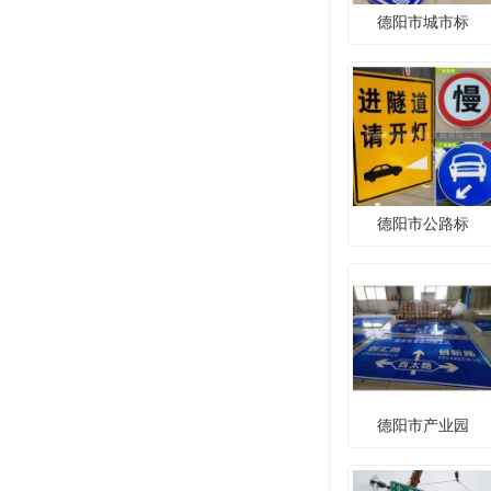
德阳市城市标
德阳市公路标
德阳市产业园