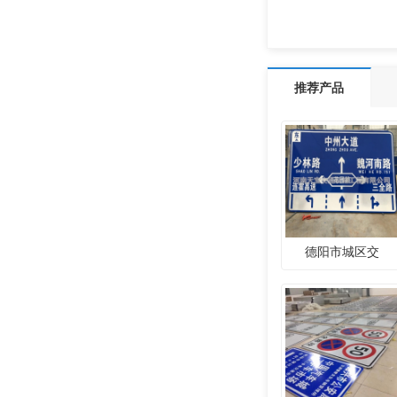
推荐产品
德阳市城区交