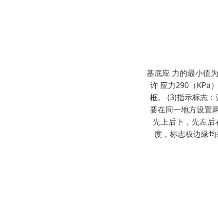
基底应 力的最小值为7
许 应力290（K
框。 (3)指示标
要在同一地方设置
先上后下，先左后
度，标志板边缘均